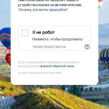
Нам очень жаль, но запросы с вашего
устройства похожи на автоматические.
Почему это могло произойти?
Я не робот
Нажмите, чтобы продолжить
Yandex SmartCaptcha
Если у вас возникли проблемы, пожалуйста,
воспользуйтесь
формой обратной связи
9178952736682323143
:
1786044496