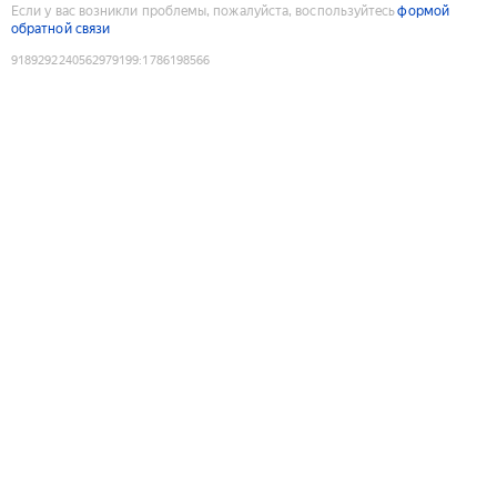
Если у вас возникли проблемы, пожалуйста, воспользуйтесь
формой
обратной связи
9189292240562979199
:
1786198566