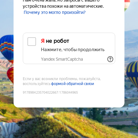
Нам очень жаль, но запросы с вашего
устройства похожи на автоматические.
Почему это могло произойти?
Я не робот
Нажмите, чтобы продолжить
Yandex SmartCaptcha
Если у вас возникли проблемы, пожалуйста,
воспользуйтесь
формой обратной связи
9178984235704022667
:
1786044965