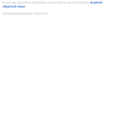
Если у вас возникли проблемы, пожалуйста, воспользуйтесь
формой
обратной связи
9193626552982465256
:
1786263153