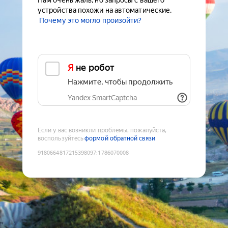
Нам очень жаль, но запросы с вашего
устройства похожи на автоматические.
Почему это могло произойти?
Я не робот
Нажмите, чтобы продолжить
Yandex SmartCaptcha
Если у вас возникли проблемы, пожалуйста,
воспользуйтесь
формой обратной связи
9180664817215398097
:
1786070008