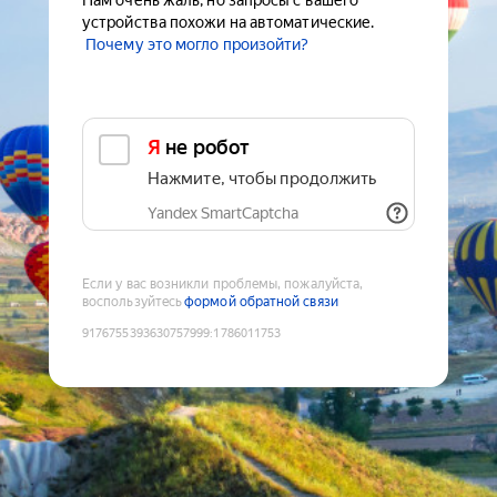
Нам очень жаль, но запросы с вашего
устройства похожи на автоматические.
Почему это могло произойти?
Я не робот
Нажмите, чтобы продолжить
Yandex SmartCaptcha
Если у вас возникли проблемы, пожалуйста,
воспользуйтесь
формой обратной связи
9176755393630757999
:
1786011753