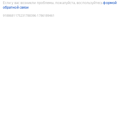
Если у вас возникли проблемы, пожалуйста, воспользуйтесь
формой
обратной связи
9188681175231788396
:
1786189461