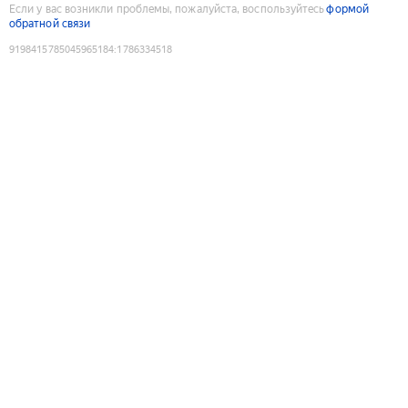
Если у вас возникли проблемы, пожалуйста, воспользуйтесь
формой
обратной связи
9198415785045965184
:
1786334518