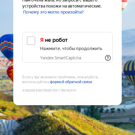
Нам очень жаль, но запросы с вашего
устройства похожи на автоматические.
Почему это могло произойти?
Я не робот
Нажмите, чтобы продолжить
Yandex SmartCaptcha
Если у вас возникли проблемы, пожалуйста,
воспользуйтесь
формой обратной связи
9188208336578595759
:
1786182415