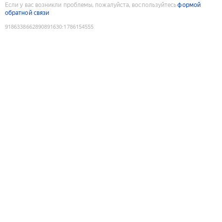
Если у вас возникли проблемы, пожалуйста, воспользуйтесь
формой
обратной связи
9186338662890891630
:
1786154555