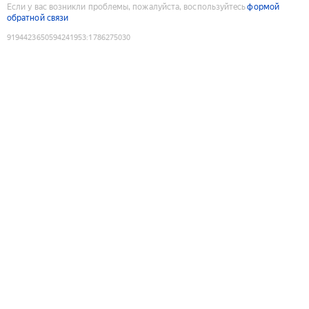
Если у вас возникли проблемы, пожалуйста, воспользуйтесь
формой
обратной связи
9194423650594241953
:
1786275030