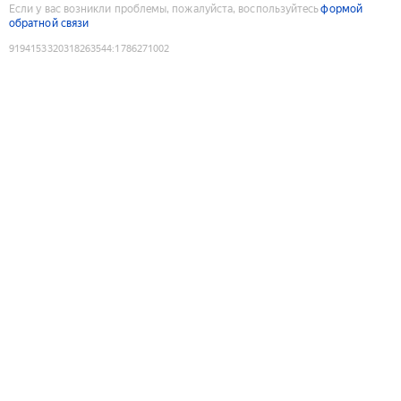
Если у вас возникли проблемы, пожалуйста, воспользуйтесь
формой
обратной связи
9194153320318263544
:
1786271002