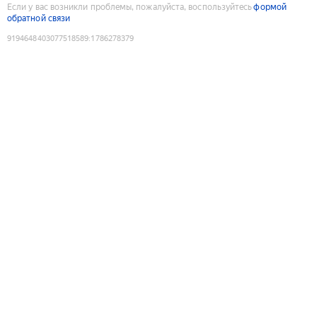
Если у вас возникли проблемы, пожалуйста, воспользуйтесь
формой
обратной связи
9194648403077518589
:
1786278379