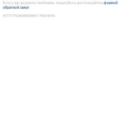
Если у вас возникли проблемы, пожалуйста, воспользуйтесь
формой
обратной связи
9177177629048856890
:
1786018044