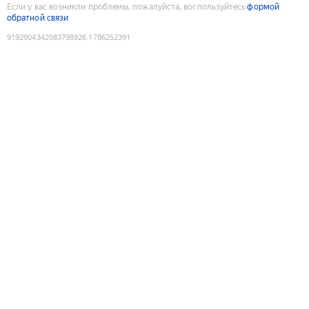
Если у вас возникли проблемы, пожалуйста, воспользуйтесь
формой
обратной связи
9192904342083798926
:
1786252391