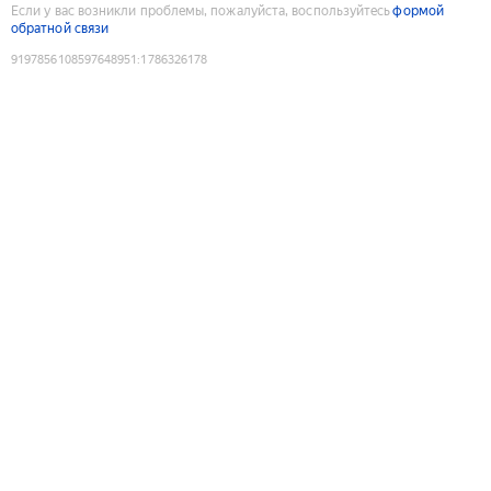
Если у вас возникли проблемы, пожалуйста, воспользуйтесь
формой
обратной связи
9197856108597648951
:
1786326178