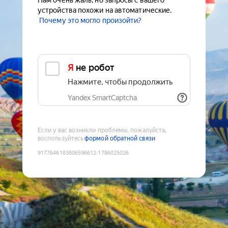
Нам очень жаль, но запросы с вашего
устройства похожи на автоматические.
Почему это могло произойти?
Я не робот
Нажмите, чтобы продолжить
Yandex SmartCaptcha
Если у вас возникли проблемы, пожалуйста,
воспользуйтесь
формой обратной связи
9177646183806596612
:
1786025026