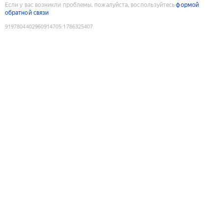
Если у вас возникли проблемы, пожалуйста, воспользуйтесь
формой
обратной связи
9197804402960914705
:
1786325407