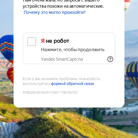
Нам очень жаль, но запросы с вашего
устройства похожи на автоматические.
Почему это могло произойти?
Я не робот
Нажмите, чтобы продолжить
Yandex SmartCaptcha
Если у вас возникли проблемы, пожалуйста,
воспользуйтесь
формой обратной связи
9188258391402511040
:
1786183161