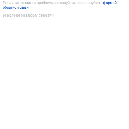
Если у вас возникли проблемы, пожалуйста, воспользуйтесь
формой
обратной связи
9180244495408358024
:
1786063744