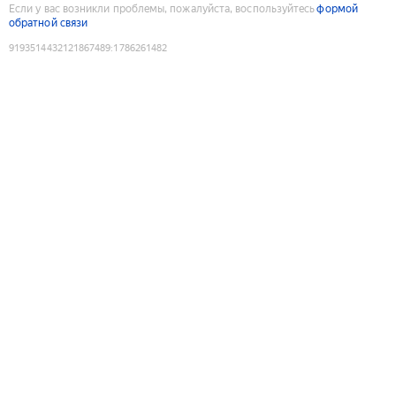
Если у вас возникли проблемы, пожалуйста, воспользуйтесь
формой
обратной связи
9193514432121867489
:
1786261482