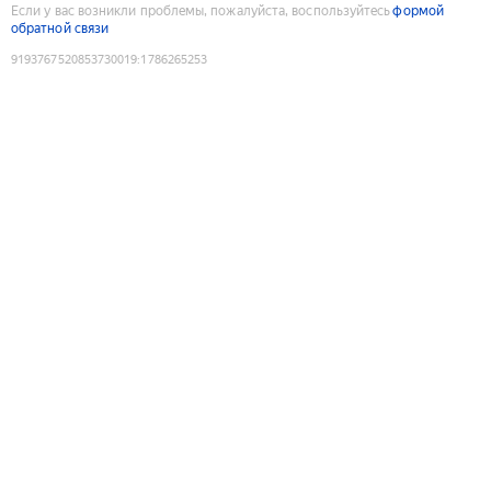
Если у вас возникли проблемы, пожалуйста, воспользуйтесь
формой
обратной связи
9193767520853730019
:
1786265253