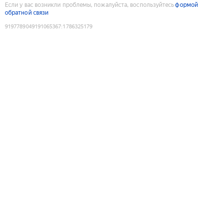
Если у вас возникли проблемы, пожалуйста, воспользуйтесь
формой
обратной связи
9197789049191065367
:
1786325179