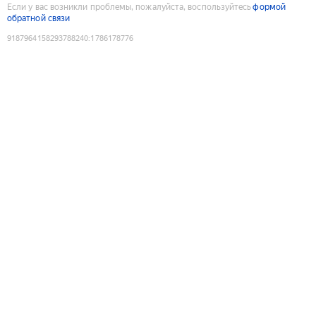
Если у вас возникли проблемы, пожалуйста, воспользуйтесь
формой
обратной связи
9187964158293788240
:
1786178776