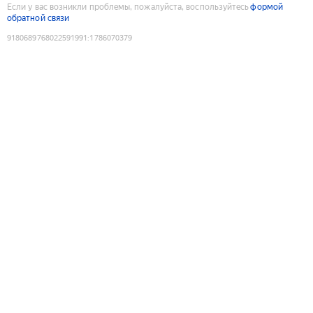
Если у вас возникли проблемы, пожалуйста, воспользуйтесь
формой
обратной связи
9180689768022591991
:
1786070379