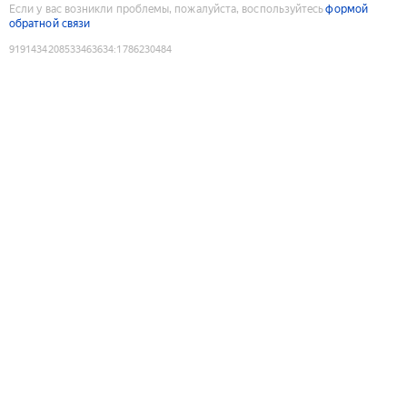
Если у вас возникли проблемы, пожалуйста, воспользуйтесь
формой
обратной связи
9191434208533463634
:
1786230484