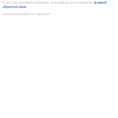
Если у вас возникли проблемы, пожалуйста, воспользуйтесь
формой
обратной связи
9193023034108981574
:
1786254159