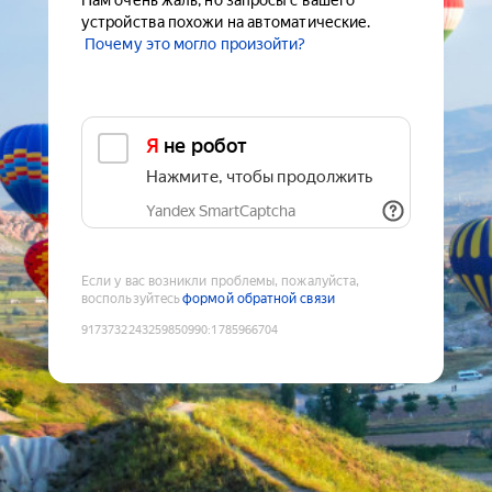
Нам очень жаль, но запросы с вашего
устройства похожи на автоматические.
Почему это могло произойти?
Я не робот
Нажмите, чтобы продолжить
Yandex SmartCaptcha
Если у вас возникли проблемы, пожалуйста,
воспользуйтесь
формой обратной связи
9173732243259850990
:
1785966704