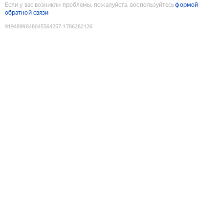
Если у вас возникли проблемы, пожалуйста, воспользуйтесь
формой
обратной связи
9194899848045564257
:
1786282126