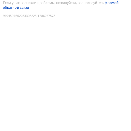
Если у вас возникли проблемы, пожалуйста, воспользуйтесь
формой
обратной связи
9194594662233308225
:
1786277578