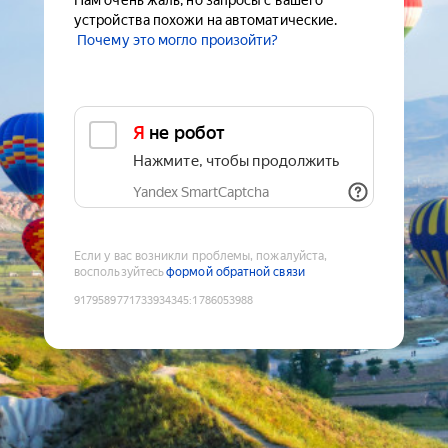
Нам очень жаль, но запросы с вашего
устройства похожи на автоматические.
Почему это могло произойти?
Я не робот
Нажмите, чтобы продолжить
Yandex SmartCaptcha
Если у вас возникли проблемы, пожалуйста,
воспользуйтесь
формой обратной связи
9179589771733934345
:
1786053988