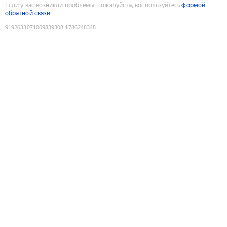
Если у вас возникли проблемы, пожалуйста, воспользуйтесь
формой
обратной связи
9192633071009839308
:
1786248348