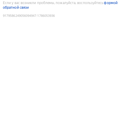
Если у вас возникли проблемы, пожалуйста, воспользуйтесь
формой
обратной связи
9179586249056094947
:
1786053936