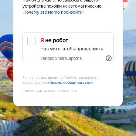
Нам очень жаль, но запросы с вашего
устройства похожи на автоматические.
Почему это могло произойти?
Я не робот
Нажмите, чтобы продолжить
Yandex SmartCaptcha
Если у вас возникли проблемы, пожалуйста,
воспользуйтесь
формой обратной связи
9180913664534683958
:
1786073716