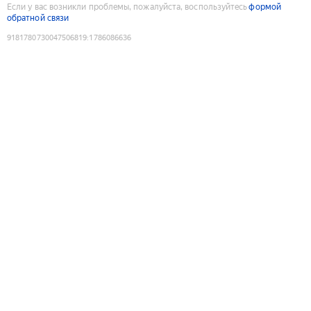
Если у вас возникли проблемы, пожалуйста, воспользуйтесь
формой
обратной связи
9181780730047506819
:
1786086636