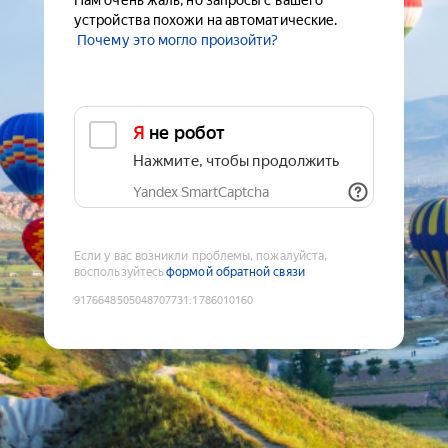
Нам очень жаль, но запросы с вашего
устройства похожи на автоматические.
Почему это могло произойти?
Я не робот
Нажмите, чтобы продолжить
Yandex SmartCaptcha
Если у вас возникли проблемы, пожалуйста,
воспользуйтесь
формой обратной связи
9176648505048707731
:
1786010160