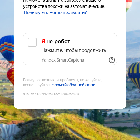
Нам очень жаль, но запросы с вашего
устройства похожи на автоматические.
Почему это могло произойти?
Я не робот
Нажмите, чтобы продолжить
Yandex SmartCaptcha
Если у вас возникли проблемы, пожалуйста,
воспользуйтесь
формой обратной связи
9181867122442939132
:
1786087923