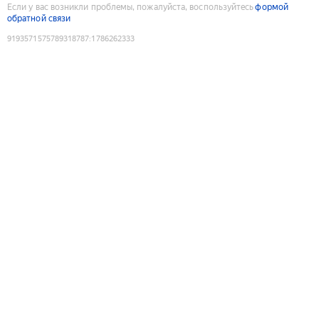
Если у вас возникли проблемы, пожалуйста, воспользуйтесь
формой
обратной связи
9193571575789318787
:
1786262333