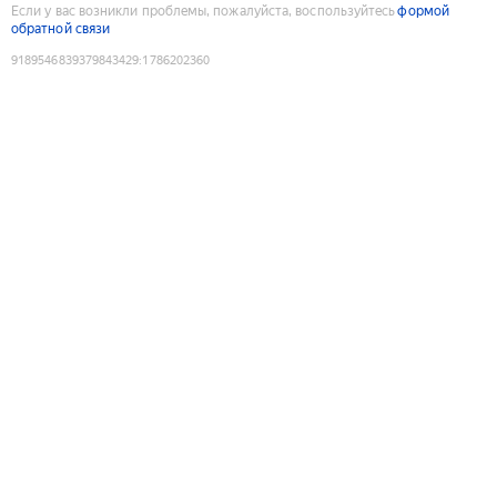
Если у вас возникли проблемы, пожалуйста, воспользуйтесь
формой
обратной связи
9189546839379843429
:
1786202360