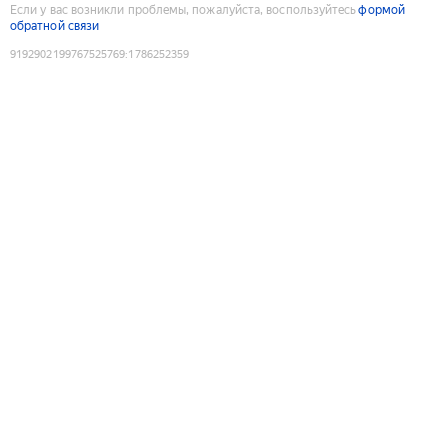
Если у вас возникли проблемы, пожалуйста, воспользуйтесь
формой
обратной связи
9192902199767525769
:
1786252359