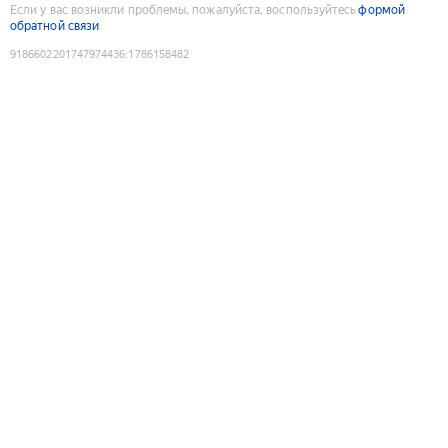
Если у вас возникли проблемы, пожалуйста, воспользуйтесь
формой
обратной связи
9186602201747974436
:
1786158482