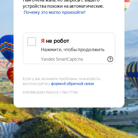
Нам очень жаль, но запросы с вашего
устройства похожи на автоматические.
Почему это могло произойти?
Я не робот
Нажмите, чтобы продолжить
Yandex SmartCaptcha
Если у вас возникли проблемы, пожалуйста,
воспользуйтесь
формой обратной связи
9187896334517843319
:
1786177766