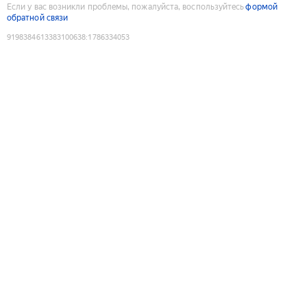
Если у вас возникли проблемы, пожалуйста, воспользуйтесь
формой
обратной связи
9198384613383100638
:
1786334053