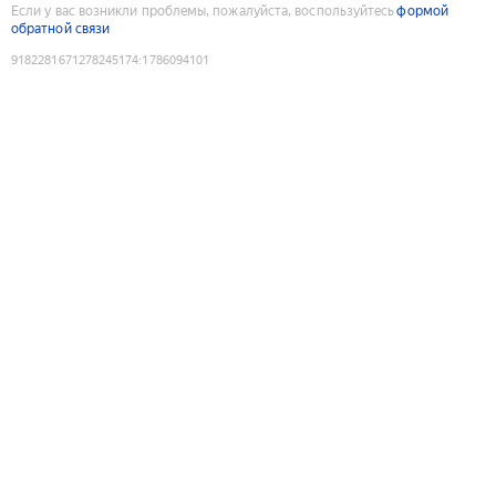
Если у вас возникли проблемы, пожалуйста, воспользуйтесь
формой
обратной связи
9182281671278245174
:
1786094101