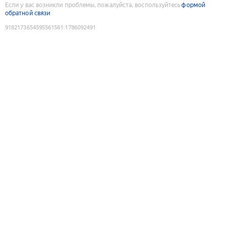
Если у вас возникли проблемы, пожалуйста, воспользуйтесь
формой
обратной связи
9182173654595561561
:
1786092491