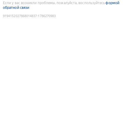
Если у вас возникли проблемы, пожалуйста, воспользуйтесь
формой
обратной связи
9194152027868014837
:
1786270983