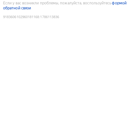
Если у вас возникли проблемы, пожалуйста, воспользуйтесь
формой
обратной связи
9183606102960181168
:
1786113836