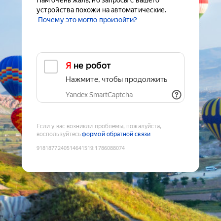
Нам очень жаль, но запросы с вашего
устройства похожи на автоматические.
Почему это могло произойти?
Я не робот
Нажмите, чтобы продолжить
Yandex SmartCaptcha
Если у вас возникли проблемы, пожалуйста,
воспользуйтесь
формой обратной связи
9181877240514641519
:
1786088074