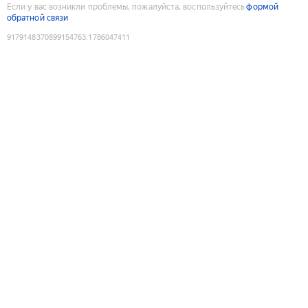
Если у вас возникли проблемы, пожалуйста, воспользуйтесь
формой
обратной связи
9179148370899154763
:
1786047411