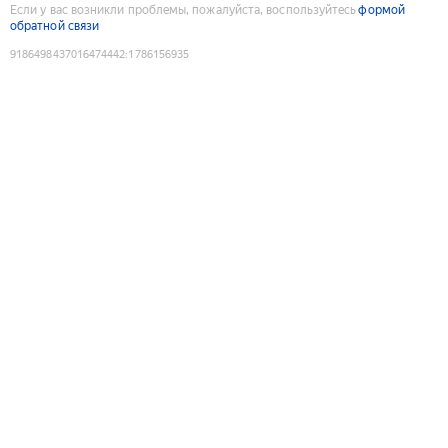
Если у вас возникли проблемы, пожалуйста, воспользуйтесь
формой
обратной связи
9186498437016474442
:
1786156935